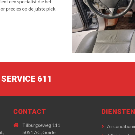
ent een specialist die het
or precies op de juiste plek.
SERVICE 611
CONTACT
DIENSTE
Tilburgseweg 111
Airconditioni
t,
5051 AC,
Goirle