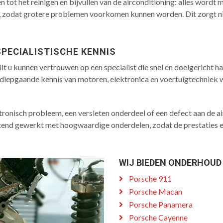
ot het reinigen en bijvullen van de airconditioning: alles wordt me
, zodat grotere problemen voorkomen kunnen worden. Dit zorgt niet
SPECIALISTISCHE KENNIS
t u kunnen vertrouwen op een specialist die snel en doelgericht ha
ij diepgaande kennis van motoren, elektronica en voertuigtechni
tronisch probleem, een versleten onderdeel of een defect aan de a
uitend gewerkt met hoogwaardige onderdelen, zodat de prestatie
WIJ BIEDEN ONDERHOUD
Porsche 911
Porsche Macan
Porsche Panamera
Porsche Cayenne