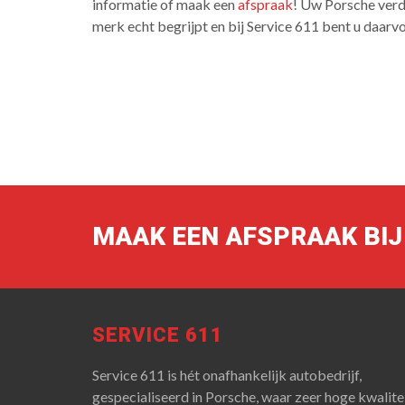
informatie of maak een
afspraak
! Uw Porsche verdi
merk echt begrijpt en bij Service 611 bent u daarvo
MAAK EEN AFSPRAAK BIJ 
SERVICE 611
Service 611 is hét onafhankelijk autobedrijf,
gespecialiseerd in Porsche, waar zeer hoge kwalitei