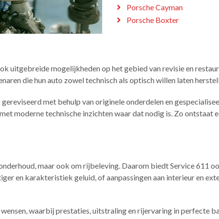
Porsche Cayman
Porsche Boxter
k uitgebreide mogelijkheden op het gebied van revisie en restaura
aren die hun auto zowel technisch als optisch willen laten herstel
reviseerd met behulp van originele onderdelen en gespecialiseer
et moderne technische inzichten waar dat nodig is. Zo ontstaat ee
om onderhoud, maar ook om rijbeleving. Daarom biedt Service 611 
tiger en karakteristiek geluid, of aanpassingen aan interieur en ex
sen, waarbij prestaties, uitstraling en rijervaring in perfecte bal